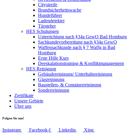
Citystreife
Brandsicherheitswache
Hundeführer
Ladendetektei
Türsteher
HES Schulungen
Unterrichtung nach §34a GewO Bad Homburg
Sachkundevorbereitung nach §34a GewO
Waffensachkunde nach § 7 Waffg in Bad
Homburg
Erste Hilfe Kurs
Deeskalationstraining & Konfliktmanagement
HES Reinigung
Gebäudereinigung/ Unterhaltsreinigung
Glasreinigung
Baustellen- & Containerreinigung
Sonderreinigung
Zertifikate
Unsere Gebiete
Über uns
Folgen Sie uns!
Instagram
Facebook-f
Linkedin
Xing