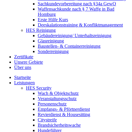
Sachkundevorbereitung nach §34a GewO
Waffensachkunde nach § 7 Waffg in Bad
Homburg
Erste Hilfe Kurs
Deeskalationstraining & Konfliktmanagement
HES Reinigung
Gebäudereinigung/ Unterhaltsreinigung
Glasreinigung
Baustellen- & Containerreinigung
Sonderreinigung
Zertifikate
Unsere Gebiete
Über uns
Startseite
Leistungen
HES Security
Wach & Objektschutz
Veranstaltungsschutz
Personenschutz
Empfangs- & Pförtnerdienst
Revierdienst & Housesitting
Citystreife
Brandsicherheitswache
Hundeführer