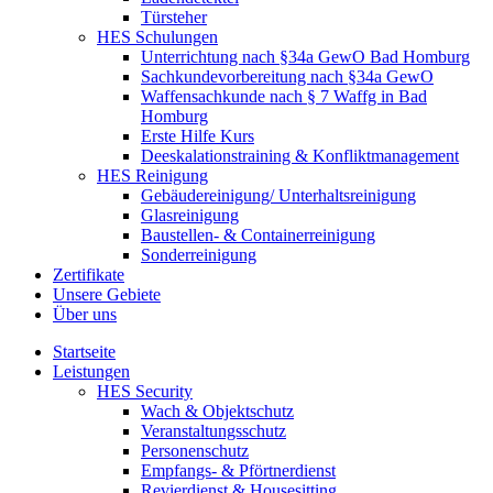
Türsteher
HES Schulungen
Unterrichtung nach §34a GewO Bad Homburg
Sachkundevorbereitung nach §34a GewO
Waffensachkunde nach § 7 Waffg in Bad
Homburg
Erste Hilfe Kurs
Deeskalationstraining & Konfliktmanagement
HES Reinigung
Gebäudereinigung/ Unterhaltsreinigung
Glasreinigung
Baustellen- & Containerreinigung
Sonderreinigung
Zertifikate
Unsere Gebiete
Über uns
Startseite
Leistungen
HES Security
Wach & Objektschutz
Veranstaltungsschutz
Personenschutz
Empfangs- & Pförtnerdienst
Revierdienst & Housesitting