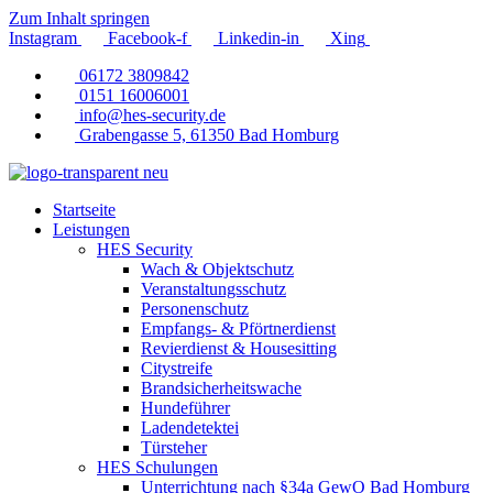
Zum Inhalt springen
Instagram
Facebook-f
Linkedin-in
Xing
06172 3809842
0151 16006001
info@hes-security.de
Grabengasse 5, 61350 Bad Homburg
Startseite
Leistungen
HES Security
Wach & Objektschutz
Veranstaltungsschutz
Personenschutz
Empfangs- & Pförtnerdienst
Revierdienst & Housesitting
Citystreife
Brandsicherheitswache
Hundeführer
Ladendetektei
Türsteher
HES Schulungen
Unterrichtung nach §34a GewO Bad Homburg