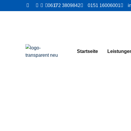
06172 3809842
0151 16006001
i
Startseite
Leistunge