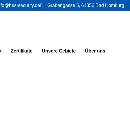
nfo@hes-security.de
Grabengasse 5, 61350 Bad Homburg
n
Zertifikate
Unsere Gebiete
Über uns