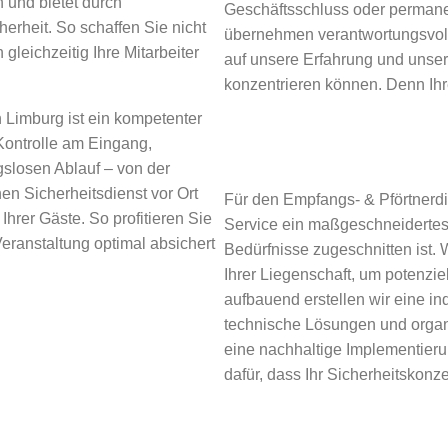
 und bietet durch
Geschäftsschluss oder permane
rheit. So schaffen Sie nicht
übernehmen verantwortungsvoll
leichzeitig Ihre Mitarbeiter
auf unsere Erfahrung und unser
konzentrieren können. Denn Ihre
 Limburg ist ein kompetenter
Kontrolle am Eingang,
gslosen Ablauf – von der
nen Sicherheitsdienst vor Ort
Für den Empfangs- & Pförtnerdi
hrer Gäste. So profitieren Sie
Service ein maßgeschneidertes 
eranstaltung optimal absichert
Bedürfnisse zugeschnitten ist. 
Ihrer Liegenschaft, um potenzie
aufbauend erstellen wir eine in
technische Lösungen und organ
eine nachhaltige Implementieru
dafür, dass Ihr Sicherheitskonzep