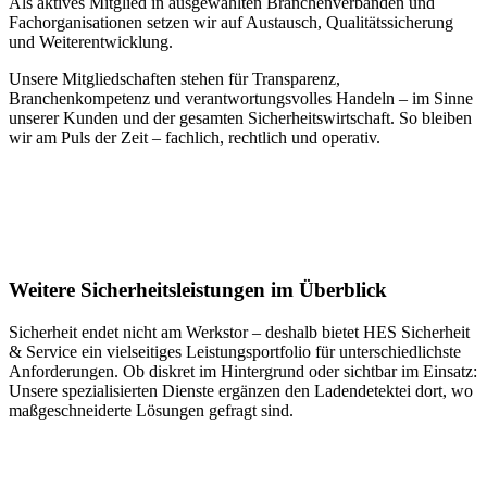
Alarmverfolgung an. Kontaktieren Sie uns gerne, um mehr über
Als aktives Mitglied in ausgewählten Branchenverbänden und
unsere vielfältigen Dienstleistungen zu erfahren und eine
Fachorganisationen setzen wir auf Austausch, Qualitätssicherung
individuelle Sicherheitslösung für Ihr Unternehmen zu finden.
und Weiterentwicklung.
Unsere Mitgliedschaften stehen für Transparenz,
Branchenkompetenz und verantwortungsvolles Handeln – im Sinne
unserer Kunden und der gesamten Sicherheitswirtschaft. So bleiben
wir am Puls der Zeit – fachlich, rechtlich und operativ.
Weitere Sicherheitsleistungen im Überblick
Sicherheit endet nicht am Werkstor – deshalb bietet HES Sicherheit
& Service ein vielseitiges Leistungsportfolio für unterschiedlichste
Anforderungen. Ob diskret im Hintergrund oder sichtbar im Einsatz:
Unsere spezialisierten Dienste ergänzen den Ladendetektei dort, wo
maßgeschneiderte Lösungen gefragt sind.