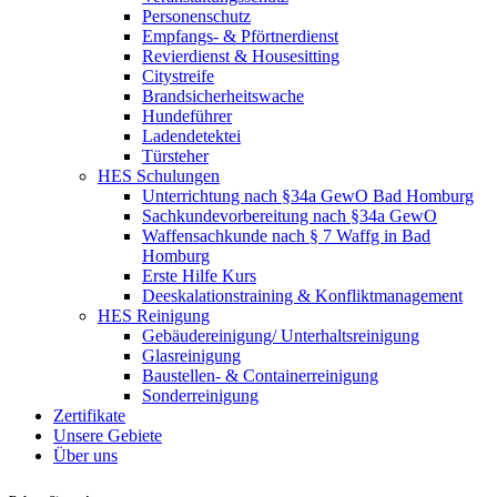
Personenschutz
Empfangs- & Pförtnerdienst
Revierdienst & Housesitting
Citystreife
Brandsicherheitswache
Hundeführer
Ladendetektei
Türsteher
HES Schulungen
Unterrichtung nach §34a GewO Bad Homburg
Sachkundevorbereitung nach §34a GewO
Waffensachkunde nach § 7 Waffg in Bad
Homburg
Erste Hilfe Kurs
Deeskalationstraining & Konfliktmanagement
HES Reinigung
Gebäudereinigung/ Unterhaltsreinigung
Glasreinigung
Baustellen- & Containerreinigung
Sonderreinigung
Zertifikate
Unsere Gebiete
Über uns