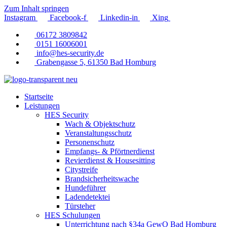
Zum Inhalt springen
Instagram
Facebook-f
Linkedin-in
Xing
06172 3809842
0151 16006001
info@hes-security.de
Grabengasse 5, 61350 Bad Homburg
Startseite
Leistungen
HES Security
Wach & Objektschutz
Veranstaltungsschutz
Personenschutz
Empfangs- & Pförtnerdienst
Revierdienst & Housesitting
Citystreife
Brandsicherheitswache
Hundeführer
Ladendetektei
Türsteher
HES Schulungen
Unterrichtung nach §34a GewO Bad Homburg