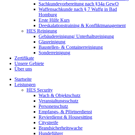
Sachkundevorbereitung nach §34a GewO
Waffensachkunde nach § 7 Waffg in Bad
Homburg
Erste Hilfe Kurs
Deeskalationstraining & Konfliktmanagement
HES Reinigung
Gebäudereinigung/ Unterhaltsreinigung
Glasreinigung
Baustellen- & Containerreinigung
Sonderreinigung
Zertifikate
Unsere Gebiete
Über uns
Startseite
Leistungen
HES Security
Wach & Objektschutz
Veranstaltungsschutz
Personenschutz
Empfangs- & Pförtnerdienst
Revierdienst & Housesitting
Citystreife
Brandsicherheitswache
Hundeführer