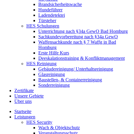
Brandsicherheitswache
Hundeführer
Ladendetektei
Türsteher
HES Schulungen
Unterrichtung nach §34a GewO Bad Homburg
Sachkundevorbereitung nach §34a GewO
Waffensachkunde nach § 7 Waffg in Bad
Homburg
Erste Hilfe Kurs
Deeskalationstraining & Konfliktmanagement
HES Reinigung
Gebäudereinigung/ Unterhaltsreinigung
Glasreinigung
Baustellen- & Containerreinigung
Sonderreinigung
Zertifikate
Unsere Gebiete
Über uns
Startseite
Leistungen
HES Security
Wach & Objektschutz
Veranstaltungsschutz