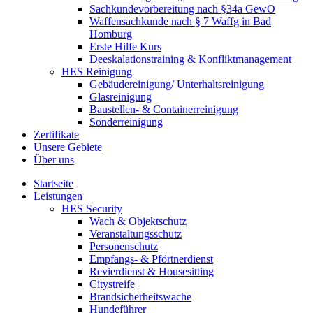
Sachkundevorbereitung nach §34a GewO
Waffensachkunde nach § 7 Waffg in Bad
Homburg
Erste Hilfe Kurs
Deeskalationstraining & Konfliktmanagement
HES Reinigung
Gebäudereinigung/ Unterhaltsreinigung
Glasreinigung
Baustellen- & Containerreinigung
Sonderreinigung
Zertifikate
Unsere Gebiete
Über uns
Startseite
Leistungen
HES Security
Wach & Objektschutz
Veranstaltungsschutz
Personenschutz
Empfangs- & Pförtnerdienst
Revierdienst & Housesitting
Citystreife
Brandsicherheitswache
Hundeführer