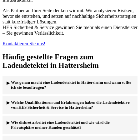
Als Partner an Ihrer Seite denken wir mit: Wir analysieren Risiken,
bevor sie entstehen, und setzen auf nachhaltige Sicherheitsstrategien
statt kurzfristiger Lösungen.
HES Sicherheit & Service gewinnen Sie mehr als einen Dienstleister
– Sie gewinnen Verlässlichkeit.
Kontaktieren Sie uns!
Häufig gestellte Fragen zum
Ladendetektei in Hattersheim
Was genau macht eine Ladendetektei in Hattersheim und wann sollte
ich sie beauftragen?
Eine Ladendetektei, wie
HES Sicherheit & Service
in Hattersheim,
Welche Qualifikationen und Erfahrungen haben die Ladendetektive
observiert Ihr Geschäft, um Diebstähle durch Kunden oder
von HES Sicherheit & Service in Hattersheim?
Mitarbeiter aufzudecken und Beweise zu sichern. Sie sollten uns
beauftragen, wenn Sie einen erhöhten Warenverlust feststellen,
Unsere Ladendetektive bei
HES Sicherheit & Service
in
Wie diskret arbeitet eine Ladendetektei und wie wird die
verdächtige Aktivitäten vermuten oder bereits konkrete Hinweise
Hattersheim verfügen über umfassende Schulungen, oft im Bereich
Privatsphäre meiner Kunden geschützt?
auf Diebstahl haben. Wir helfen Ihnen, den Täter zu überführen und
Sicherheit oder Recht. Sie haben langjährige Erfahrung in der
zukünftige Verluste zu verhindern.
Observation und Beweissicherung im Einzelhandel. Diskretion,