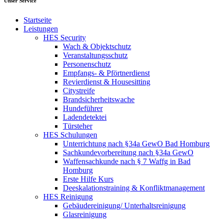
Unser Service
Startseite
Leistungen
HES Security
Wach & Objektschutz
Veranstaltungsschutz
Personenschutz
Empfangs- & Pförtnerdienst
Revierdienst & Housesitting
Citystreife
Brandsicherheitswache
Hundeführer
Ladendetektei
Türsteher
HES Schulungen
Unterrichtung nach §34a GewO Bad Homburg
Sachkundevorbereitung nach §34a GewO
Waffensachkunde nach § 7 Waffg in Bad
Homburg
Erste Hilfe Kurs
Deeskalationstraining & Konfliktmanagement
HES Reinigung
Gebäudereinigung/ Unterhaltsreinigung
Glasreinigung