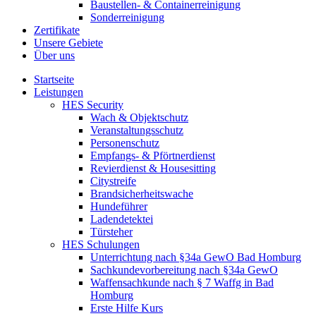
Baustellen- & Containerreinigung
Sonderreinigung
Zertifikate
Unsere Gebiete
Über uns
Startseite
Leistungen
HES Security
Wach & Objektschutz
Veranstaltungsschutz
Personenschutz
Empfangs- & Pförtnerdienst
Revierdienst & Housesitting
Citystreife
Brandsicherheitswache
Hundeführer
Ladendetektei
Türsteher
HES Schulungen
Unterrichtung nach §34a GewO Bad Homburg
Sachkundevorbereitung nach §34a GewO
Waffensachkunde nach § 7 Waffg in Bad
Homburg
Erste Hilfe Kurs