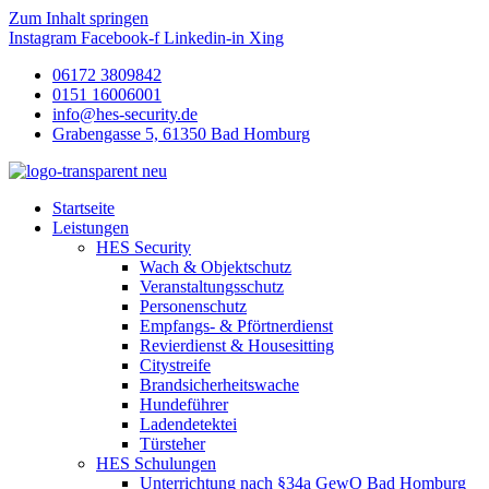
Zum Inhalt springen
Instagram
Facebook-f
Linkedin-in
Xing
06172 3809842
0151 16006001
info@hes-security.de
Grabengasse 5, 61350 Bad Homburg
Startseite
Leistungen
HES Security
Wach & Objektschutz
Veranstaltungsschutz
Personenschutz
Empfangs- & Pförtnerdienst
Revierdienst & Housesitting
Citystreife
Brandsicherheitswache
Hundeführer
Ladendetektei
Türsteher
HES Schulungen
Unterrichtung nach §34a GewO Bad Homburg