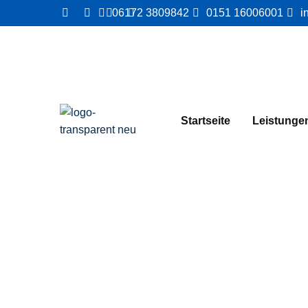
06172 3809842
0151 16006001
i
Startseite
Leistunge