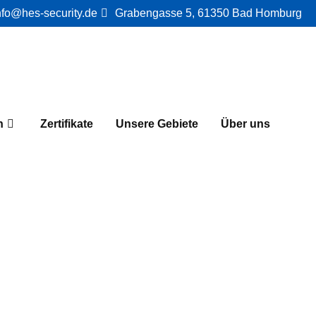
nfo@hes-security.de
Grabengasse 5, 61350 Bad Homburg
n
Zertifikate
Unsere Gebiete
Über uns