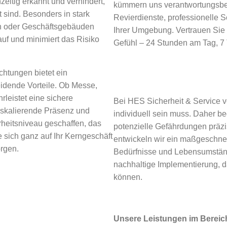
zeitig erkannt und verhindert,
kümmern uns verantwortungsbewu
 sind. Besonders in stark
Revierdienste, professionelle
en oder Geschäftsgebäuden
Ihrer Umgebung. Vertrauen Sie 
auf und minimiert das Risiko
Gefühl – 24 Stunden am Tag, 7
chtungen bietet ein
eidende Vorteile. Ob Messe,
leistet eine sichere
Bei HES Sicherheit & Service v
eskalierende Präsenz und
individuell sein muss. Daher be
heitsniveau geschaffen, das
potenzielle Gefährdungen präzis
 sich ganz auf Ihr Kerngeschäft
entwickeln wir ein maßgeschnei
orgen.
Bedürfnisse und Lebensumstände
nachhaltige Implementierung, da
können.
Unsere Leistungen im Bereich