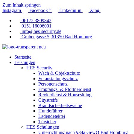
Zum Inhalt springen
Instagram
Facebook-f
Linkedin-in
Xing
06172 3809842
0151 16006001
info@hes-security.de
Grabengasse 5, 61350 Bad Homburg
Startseite
Leistungen
HES Security
Wach & Objektschutz
Veranstaltungsschutz
Personenschutz
Empfangs- & Pförtnerdienst
Revierdienst & Housesitting
Citystreife
Brandsicherheitswache
Hundeführer
Ladendetektei
Türsteher
HES Schulungen
Unterrichtung nach §34a GewO Bad Homburg