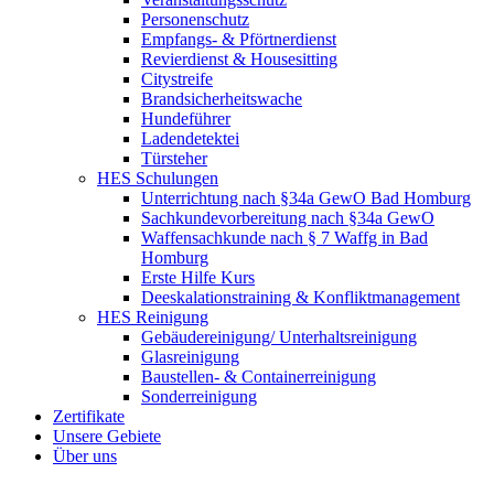
Personenschutz
Empfangs- & Pförtnerdienst
Revierdienst & Housesitting
Citystreife
Brandsicherheitswache
Hundeführer
Ladendetektei
Türsteher
HES Schulungen
Unterrichtung nach §34a GewO Bad Homburg
Sachkundevorbereitung nach §34a GewO
Waffensachkunde nach § 7 Waffg in Bad
Homburg
Erste Hilfe Kurs
Deeskalationstraining & Konfliktmanagement
HES Reinigung
Gebäudereinigung/ Unterhaltsreinigung
Glasreinigung
Baustellen- & Containerreinigung
Sonderreinigung
Zertifikate
Unsere Gebiete
Über uns