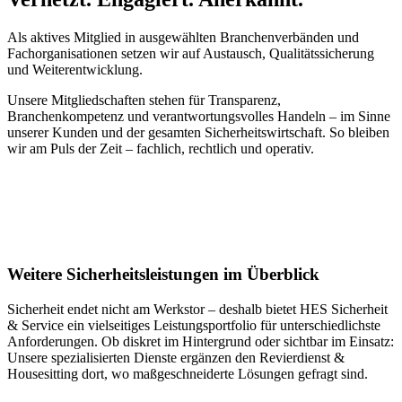
frühzeitig erkennen und verhindern. Zudem schrecken unsere
regelmäßigen Kontrollen potenzielle Täter ab. Eine Kombination
Als aktives Mitglied in ausgewählten Branchenverbänden und
aus Alarmanlage und Revierdienst ist die optimale Lösung für Ihre
Fachorganisationen setzen wir auf Austausch, Qualitätssicherung
Sicherheit.
und Weiterentwicklung.
Unsere Mitgliedschaften stehen für Transparenz,
Branchenkompetenz und verantwortungsvolles Handeln – im Sinne
unserer Kunden und der gesamten Sicherheitswirtschaft. So bleiben
wir am Puls der Zeit – fachlich, rechtlich und operativ.
Weitere Sicherheitsleistungen im Überblick
Sicherheit endet nicht am Werkstor – deshalb bietet HES Sicherheit
& Service ein vielseitiges Leistungsportfolio für unterschiedlichste
Anforderungen. Ob diskret im Hintergrund oder sichtbar im Einsatz:
Unsere spezialisierten Dienste ergänzen den Revierdienst &
Housesitting dort, wo maßgeschneiderte Lösungen gefragt sind.