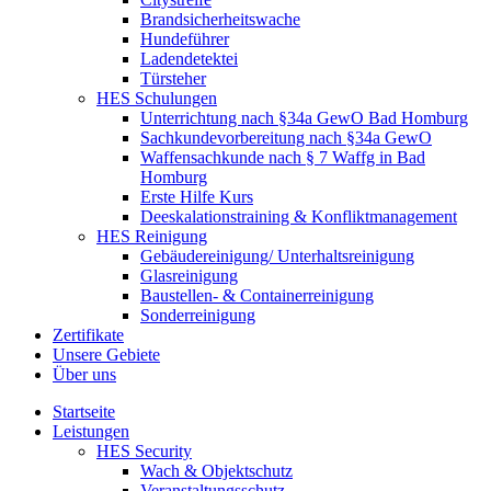
Brandsicherheitswache
Hundeführer
Ladendetektei
Türsteher
HES Schulungen
Unterrichtung nach §34a GewO Bad Homburg
Sachkundevorbereitung nach §34a GewO
Waffensachkunde nach § 7 Waffg in Bad
Homburg
Erste Hilfe Kurs
Deeskalationstraining & Konfliktmanagement
HES Reinigung
Gebäudereinigung/ Unterhaltsreinigung
Glasreinigung
Baustellen- & Containerreinigung
Sonderreinigung
Zertifikate
Unsere Gebiete
Über uns
Startseite
Leistungen
HES Security
Wach & Objektschutz
Veranstaltungsschutz