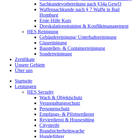
Sachkundevorbereitung nach §34a GewO
Waffensachkunde nach § 7 Waffg in Bad
Homburg
Erste Hilfe Kurs
Deeskalationstraining & Konfliktmanagement
HES Reinigung
Gebäudereinigung/ Unterhaltsreinigung
Glasreinigung
Baustellen- & Containerreinigung
Sonderreinigung
Zertifikate
Unsere Gebiete
Über uns
Startseite
Leistungen
HES Security
Wach & Objektschutz
Veranstaltungsschutz
Personenschutz
Empfangs- & Pförtnerdienst
Revierdienst & Housesitting
Citystreife
Brandsicherheitswache
Hundeführer