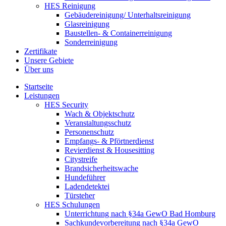
HES Reinigung
Gebäudereinigung/ Unterhaltsreinigung
Glasreinigung
Baustellen- & Containerreinigung
Sonderreinigung
Zertifikate
Unsere Gebiete
Über uns
Startseite
Leistungen
HES Security
Wach & Objektschutz
Veranstaltungsschutz
Personenschutz
Empfangs- & Pförtnerdienst
Revierdienst & Housesitting
Citystreife
Brandsicherheitswache
Hundeführer
Ladendetektei
Türsteher
HES Schulungen
Unterrichtung nach §34a GewO Bad Homburg
Sachkundevorbereitung nach §34a GewO