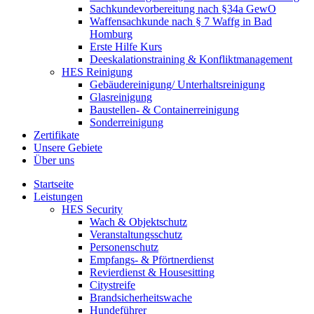
Sachkundevorbereitung nach §34a GewO
Waffensachkunde nach § 7 Waffg in Bad
Homburg
Erste Hilfe Kurs
Deeskalationstraining & Konfliktmanagement
HES Reinigung
Gebäudereinigung/ Unterhaltsreinigung
Glasreinigung
Baustellen- & Containerreinigung
Sonderreinigung
Zertifikate
Unsere Gebiete
Über uns
Startseite
Leistungen
HES Security
Wach & Objektschutz
Veranstaltungsschutz
Personenschutz
Empfangs- & Pförtnerdienst
Revierdienst & Housesitting
Citystreife
Brandsicherheitswache
Hundeführer