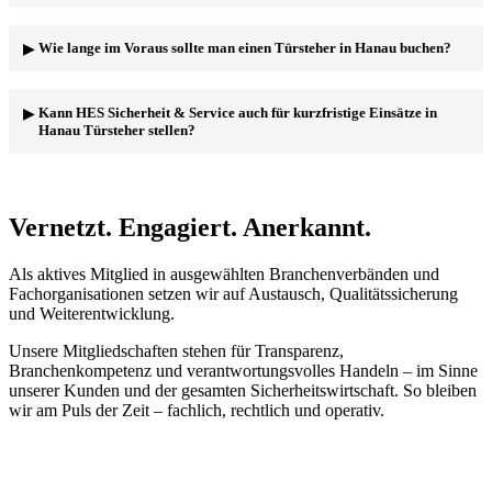
legen wir Wert auf professionell geschulte Türsteher, die sowohl
freundlich als auch bestimmt agieren können.
Ja, selbstverständlich! Alle unsere Türsteher, die in Hanau und
Wie lange im Voraus sollte man einen Türsteher in Hanau buchen?
Umgebung eingesetzt werden, verfügen über die notwendigen
Qualifikationen und Zertifizierungen, um ihre Aufgaben
professionell und zuverlässig auszuführen. Regelmäßige
Es empfiehlt sich, einen Türsteher in Hanau so früh wie möglich zu
Kann HES Sicherheit & Service auch für kurzfristige Einsätze in
Schulungen sind für uns selbstverständlich.
buchen, insbesondere wenn es sich um eine größere Veranstaltung
Hanau Türsteher stellen?
oder ein Event an einem beliebten Termin handelt. Kontaktieren Sie
HES Sicherheit & Service rechtzeitig, um sicherzustellen, dass wir
genügend Kapazitäten haben.
In vielen Fällen können wir auch kurzfristig Türsteher für Einsätze
in Hanau bereitstellen. Es hängt jedoch von unserer aktuellen
Auslastung ab. Rufen Sie uns an und wir werden unser Bestes tun,
Vernetzt. Engagiert. Anerkannt.
um Ihnen weiterzuhelfen! Wir prüfen umgehend die Verfügbarkeit.
Als aktives Mitglied in ausgewählten Branchenverbänden und
Fachorganisationen setzen wir auf Austausch, Qualitätssicherung
und Weiterentwicklung.
Unsere Mitgliedschaften stehen für Transparenz,
Branchenkompetenz und verantwortungsvolles Handeln – im Sinne
unserer Kunden und der gesamten Sicherheitswirtschaft. So bleiben
wir am Puls der Zeit – fachlich, rechtlich und operativ.