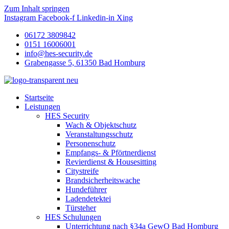
Zum Inhalt springen
Instagram
Facebook-f
Linkedin-in
Xing
06172 3809842
0151 16006001
info@hes-security.de
Grabengasse 5, 61350 Bad Homburg
Startseite
Leistungen
HES Security
Wach & Objektschutz
Veranstaltungsschutz
Personenschutz
Empfangs- & Pförtnerdienst
Revierdienst & Housesitting
Citystreife
Brandsicherheitswache
Hundeführer
Ladendetektei
Türsteher
HES Schulungen
Unterrichtung nach §34a GewO Bad Homburg