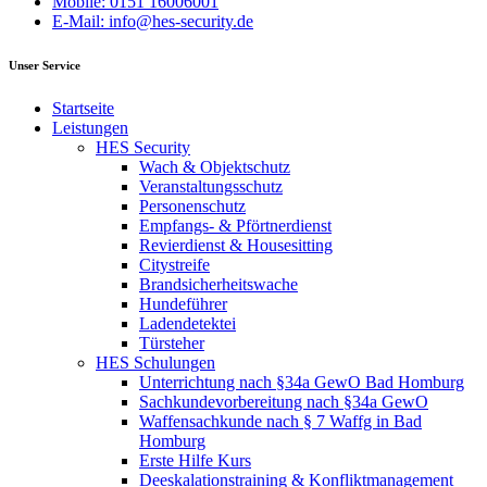
Mobile: 0151 16006001
E-Mail: info@hes-security.de
Unser Service
Startseite
Leistungen
HES Security
Wach & Objektschutz
Veranstaltungsschutz
Personenschutz
Empfangs- & Pförtnerdienst
Revierdienst & Housesitting
Citystreife
Brandsicherheitswache
Hundeführer
Ladendetektei
Türsteher
HES Schulungen
Unterrichtung nach §34a GewO Bad Homburg
Sachkundevorbereitung nach §34a GewO
Waffensachkunde nach § 7 Waffg in Bad
Homburg
Erste Hilfe Kurs
Deeskalationstraining & Konfliktmanagement