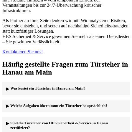
Veranstaltungen bis zur 24/7-Überwachung kritischer
Infrastrukturen.
Als Partner an Ihrer Seite denken wir mit: Wir analysieren Risiken,
bevor sie entstehen, und setzen auf nachhaltige Sicherheitsstrategien
statt kurzfristiger Lösungen.
HES Sicherheit & Service gewinnen Sie mehr als einen Dienstleister
– Sie gewinnen Verlässlichkeit.
Kontaktieren Sie uns!
Häufig gestellte Fragen zum Türsteher in
Hanau am Main
Was kostet ein Türsteher in Hanau am Main?
Die Kosten für einen Türsteher in Hanau variieren je nach
Welche Aufgaben übernimmt ein Türsteher hauptsächlich?
Einsatzdauer, Anzahl der benötigten Türsteher und den spezifischen
Anforderungen Ihrer Veranstaltung. Für eine genaue Preisauskunft
empfehlen wir Ihnen, sich direkt an HES Sicherheit & Service zu
Ein Türsteher in Hanau kontrolliert den Einlass zu Ihrer
Sind die Türsteher von HES Sicherheit & Service in Hanau
wenden. Wir erstellen Ihnen gerne ein individuelles Angebot, das
Veranstaltung, sorgt für Sicherheit und Ordnung, deeskaliert
zertifiziert?
auf Ihre Bedürfnisse zugeschnitten ist.
Konflikte und schützt Ihre Gäste. Bei HES Sicherheit & Service