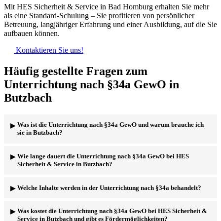
Mit HES Sicherheit & Service in Bad Homburg erhalten Sie mehr
als eine Standard-Schulung – Sie profitieren von persönlicher
Betreuung, langjähriger Erfahrung und einer Ausbildung, auf die Sie
aufbauen können.
Kontaktieren Sie uns!
Häufig gestellte Fragen zum
Unterrichtung nach §34a GewO in
Butzbach
Was ist die Unterrichtung nach §34a GewO und warum brauche ich
sie in Butzbach?
Die Unterrichtung nach §34a Gewerbeordnung (GewO) ist eine
Wie lange dauert die Unterrichtung nach §34a GewO bei HES
bundesweit vorgeschriebene Qualifikation für Sicherheitsmitarbeiter.
Sicherheit & Service in Butzbach?
Sie benötigen sie, um in Butzbach oder anderswo in Deutschland im
Bewachungsgewerbe tätig zu sein, beispielsweise im Objektschutz,
Die Unterrichtung dauert in der Regel 40 Unterrichtsstunden, die
Welche Inhalte werden in der Unterrichtung nach §34a behandelt?
Veranstaltungsschutz oder als Doorman. Sie beweist, dass Sie über
meist über mehrere Tage verteilt sind. HES Sicherheit & Service
die grundlegenden rechtlichen und sicherheitstechnischen
achtet darauf, dass die Termine flexibel gestaltet sind, um
Kenntnisse verfügen, die für diese Tätigkeiten notwendig sind. HES
Die Unterrichtung umfasst ein breites Spektrum an relevanten
Was kostet die Unterrichtung nach §34a GewO bei HES Sicherheit &
Berufstätigen die Teilnahme zu ermöglichen. Die genauen Termine
Sicherheit & Service bietet regelmäßig Unterrichtungen in Butzbach
Themen, wie zum Beispiel: Rechtliche Grundlagen (BGB, StGB,
Service in Butzbach und gibt es Fördermöglichkeiten?