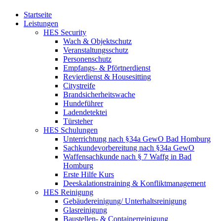
Startseite
Leistungen
HES Security
Wach & Objektschutz
Veranstaltungsschutz
Personenschutz
Empfangs- & Pförtnerdienst
Revierdienst & Housesitting
Citystreife
Brandsicherheitswache
Hundeführer
Ladendetektei
Türsteher
HES Schulungen
Unterrichtung nach §34a GewO Bad Homburg
Sachkundevorbereitung nach §34a GewO
Waffensachkunde nach § 7 Waffg in Bad
Homburg
Erste Hilfe Kurs
Deeskalationstraining & Konfliktmanagement
HES Reinigung
Gebäudereinigung/ Unterhaltsreinigung
Glasreinigung
Baustellen- & Containerreinigung