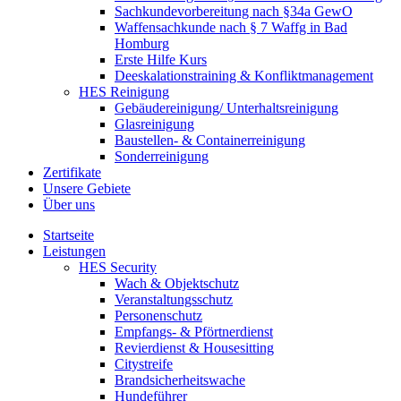
Sachkundevorbereitung nach §34a GewO
Waffensachkunde nach § 7 Waffg in Bad
Homburg
Erste Hilfe Kurs
Deeskalationstraining & Konfliktmanagement
HES Reinigung
Gebäudereinigung/ Unterhaltsreinigung
Glasreinigung
Baustellen- & Containerreinigung
Sonderreinigung
Zertifikate
Unsere Gebiete
Über uns
Startseite
Leistungen
HES Security
Wach & Objektschutz
Veranstaltungsschutz
Personenschutz
Empfangs- & Pförtnerdienst
Revierdienst & Housesitting
Citystreife
Brandsicherheitswache
Hundeführer