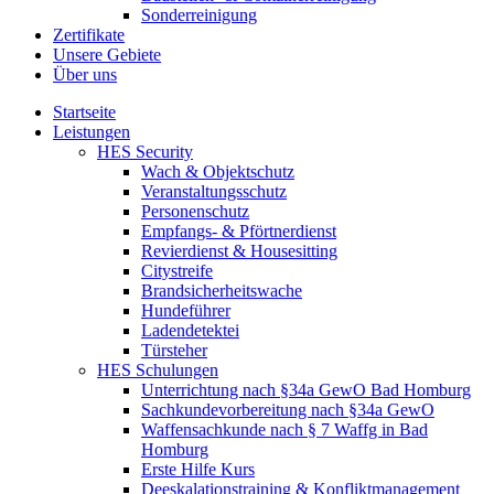
Sonderreinigung
Zertifikate
Unsere Gebiete
Über uns
Startseite
Leistungen
HES Security
Wach & Objektschutz
Veranstaltungsschutz
Personenschutz
Empfangs- & Pförtnerdienst
Revierdienst & Housesitting
Citystreife
Brandsicherheitswache
Hundeführer
Ladendetektei
Türsteher
HES Schulungen
Unterrichtung nach §34a GewO Bad Homburg
Sachkundevorbereitung nach §34a GewO
Waffensachkunde nach § 7 Waffg in Bad
Homburg
Erste Hilfe Kurs
Deeskalationstraining & Konfliktmanagement