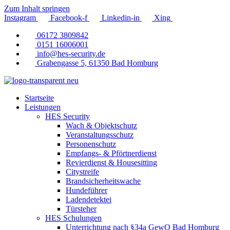
Zum Inhalt springen
Instagram
Facebook-f
Linkedin-in
Xing
06172 3809842
0151 16006001
info@hes-security.de
Grabengasse 5, 61350 Bad Homburg
Startseite
Leistungen
HES Security
Wach & Objektschutz
Veranstaltungsschutz
Personenschutz
Empfangs- & Pförtnerdienst
Revierdienst & Housesitting
Citystreife
Brandsicherheitswache
Hundeführer
Ladendetektei
Türsteher
HES Schulungen
Unterrichtung nach §34a GewO Bad Homburg