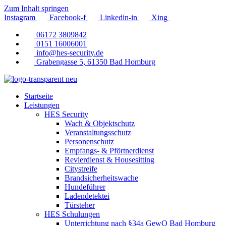
Zum Inhalt springen
Instagram
Facebook-f
Linkedin-in
Xing
06172 3809842
0151 16006001
info@hes-security.de
Grabengasse 5, 61350 Bad Homburg
Startseite
Leistungen
HES Security
Wach & Objektschutz
Veranstaltungsschutz
Personenschutz
Empfangs- & Pförtnerdienst
Revierdienst & Housesitting
Citystreife
Brandsicherheitswache
Hundeführer
Ladendetektei
Türsteher
HES Schulungen
Unterrichtung nach §34a GewO Bad Homburg