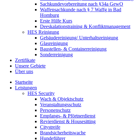
Sachkundevorbereitung nach §34a GewO
Waffensachkunde nach § 7 Waffg in Bad
Homburg
Erste Hilfe Kurs
Deeskalationstraining & Konfliktmanagement
HES Reinigung
Gebäudereinigung/ Unterhaltsreinigung
Glasreinigung
Baustellen- & Containerreinigung
Sonderreinigung
Zertifikate
Unsere Gebiete
Über uns
Startseite
Leistungen
HES Security
Wach & Objektschutz
Veranstaltungsschutz
Personenschutz
Empfangs- & Pförtnerdienst
Revierdienst & Housesitting
Citystreife
Brandsicherheitswache
Hundeführer