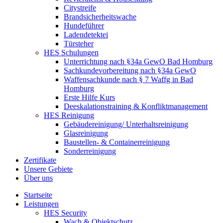
Citystreife
Brandsicherheitswache
Hundeführer
Ladendetektei
Türsteher
HES Schulungen
Unterrichtung nach §34a GewO Bad Homburg
Sachkundevorbereitung nach §34a GewO
Waffensachkunde nach § 7 Waffg in Bad
Homburg
Erste Hilfe Kurs
Deeskalationstraining & Konfliktmanagement
HES Reinigung
Gebäudereinigung/ Unterhaltsreinigung
Glasreinigung
Baustellen- & Containerreinigung
Sonderreinigung
Zertifikate
Unsere Gebiete
Über uns
Startseite
Leistungen
HES Security
Wach & Objektschutz