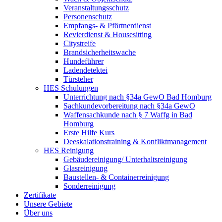
Veranstaltungsschutz
Personenschutz
Empfangs- & Pförtnerdienst
Revierdienst & Housesitting
Citystreife
Brandsicherheitswache
Hundeführer
Ladendetektei
Türsteher
HES Schulungen
Unterrichtung nach §34a GewO Bad Homburg
Sachkundevorbereitung nach §34a GewO
Waffensachkunde nach § 7 Waffg in Bad
Homburg
Erste Hilfe Kurs
Deeskalationstraining & Konfliktmanagement
HES Reinigung
Gebäudereinigung/ Unterhaltsreinigung
Glasreinigung
Baustellen- & Containerreinigung
Sonderreinigung
Zertifikate
Unsere Gebiete
Über uns