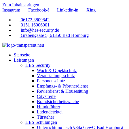
Zum Inhalt springen
Instagram
Facebook-f
Linkedin-in
Xing
06172 3809842
0151 16006001
info@hes-security.de
Grabengasse 5, 61350 Bad Homburg
Startseite
Leistungen
HES Security
Wach & Objektschutz
Veranstaltungsschutz
Personenschutz
Empfangs- & Pförtnerdienst
Revierdienst & Housesitting
Citystreife
Brandsicherheitswache
Hundeführer
Ladendetektei
Türsteher
HES Schulungen
Unterrichtung nach §34a GewO Bad Homburg