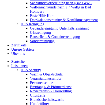
Sachkundevorbereitung nach §34a GewO
Waffensachkunde nach § 7 Waffg in Bad
Homburg
Erste Hilfe Kurs
Deeskalationstraining & Konfliktmanagement
HES Reinigung
Gebäudereinigung/ Unterhaltsreinigung
Glasreinigung
Baustellen- & Containerreinigung
Sonderreinigung
Zertifikate
Unsere Gebiete
Über uns
Startseite
Leistungen
HES Security
Wach & Objektschutz
Veranstaltungsschutz
Personenschutz
Empfangs- & Pförtnerdienst
Revierdienst & Housesitting
Citystreife
Brandsicherheitswache
Hundeführer