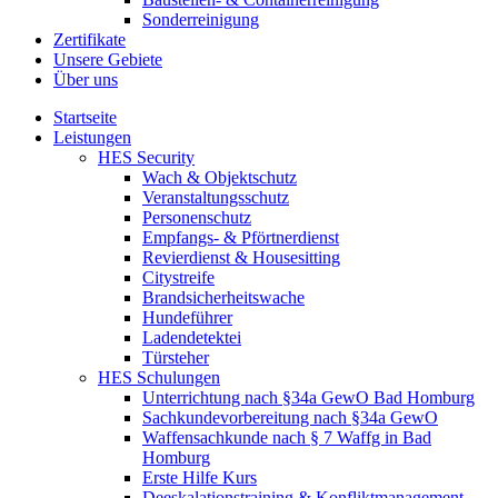
Sonderreinigung
Zertifikate
Unsere Gebiete
Über uns
Startseite
Leistungen
HES Security
Wach & Objektschutz
Veranstaltungsschutz
Personenschutz
Empfangs- & Pförtnerdienst
Revierdienst & Housesitting
Citystreife
Brandsicherheitswache
Hundeführer
Ladendetektei
Türsteher
HES Schulungen
Unterrichtung nach §34a GewO Bad Homburg
Sachkundevorbereitung nach §34a GewO
Waffensachkunde nach § 7 Waffg in Bad
Homburg
Erste Hilfe Kurs
Deeskalationstraining & Konfliktmanagement