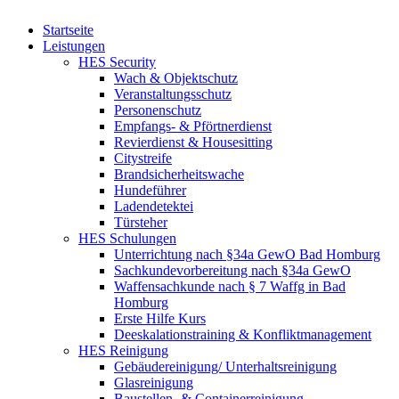
Startseite
Leistungen
HES Security
Wach & Objektschutz
Veranstaltungsschutz
Personenschutz
Empfangs- & Pförtnerdienst
Revierdienst & Housesitting
Citystreife
Brandsicherheitswache
Hundeführer
Ladendetektei
Türsteher
HES Schulungen
Unterrichtung nach §34a GewO Bad Homburg
Sachkundevorbereitung nach §34a GewO
Waffensachkunde nach § 7 Waffg in Bad
Homburg
Erste Hilfe Kurs
Deeskalationstraining & Konfliktmanagement
HES Reinigung
Gebäudereinigung/ Unterhaltsreinigung
Glasreinigung
Baustellen- & Containerreinigung