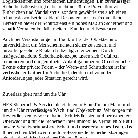
Logistikzentren und öffentlichen Einrichtungen. Ein zuverlässiger
Sicherheitsdienst sorgt dabei nicht nur für die Prävention von
Einbrüchen und Vandalismus, sondern gewährleistet auch einen
reibungslosen Betriebsablauf. Besonders in stark frequentierten
Bereichen bietet der Schutzdienst ein hohes Maß an Sicherheit und
schafft Vertrauen bei Mitarbeitern, Kunden und Besuchern.
Auch bei Veranstaltungen in Frankfurt ist der Objektschutz
unverzichtbar, um Menschenmengen sicher zu steuern und
unvorhergesehene Risiken frühzeitig zu erkennen. Durch
maßgeschneiderte Sicherheitskonzepte lassen sich Gefahren
minimieren und ein geordneter Ablauf garantieren. Ob öffentliche
Events oder private Feiern – der Wach- und Schutzdienst ist Ihr
verlässlicher Partner für Sicherheit, der den individuellen
Anforderungen jeder Situation gerecht wird.
Zuverlässigkeit rund um die Uhr
HES Sicherheit & Service bietet Ihnen in Frankfurt am Main rund
um die Uhr zuverlässigen Wach- und Objektschutz. Wir sorgen mit
Revierdiensten, gewissenhaften Schließdiensten und permanenter
Überwachung für die Sicherheit Ihrer Immobilie. Vertrauen Sie auf
unsere Verantwortungsbereitschaft und unser erfahrenes Team, das
Ihnen echten Mehrwert durch professionelle Sicherheitslösungen
bietet – damit Sie sich sicher fühlen können.