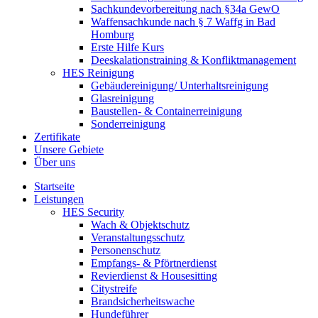
Sachkundevorbereitung nach §34a GewO
Waffensachkunde nach § 7 Waffg in Bad
Homburg
Erste Hilfe Kurs
Deeskalationstraining & Konfliktmanagement
HES Reinigung
Gebäudereinigung/ Unterhaltsreinigung
Glasreinigung
Baustellen- & Containerreinigung
Sonderreinigung
Zertifikate
Unsere Gebiete
Über uns
Startseite
Leistungen
HES Security
Wach & Objektschutz
Veranstaltungsschutz
Personenschutz
Empfangs- & Pförtnerdienst
Revierdienst & Housesitting
Citystreife
Brandsicherheitswache
Hundeführer