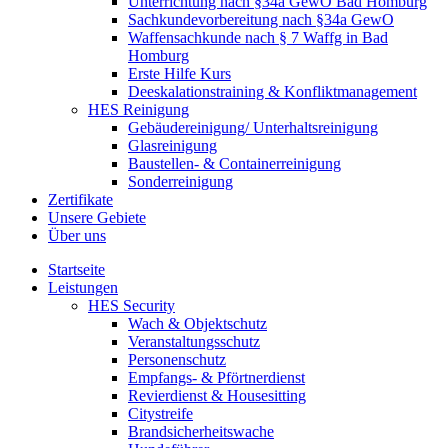
Unterrichtung nach §34a GewO Bad Homburg
Sachkundevorbereitung nach §34a GewO
Waffensachkunde nach § 7 Waffg in Bad
Homburg
Erste Hilfe Kurs
Deeskalationstraining & Konfliktmanagement
HES Reinigung
Gebäudereinigung/ Unterhaltsreinigung
Glasreinigung
Baustellen- & Containerreinigung
Sonderreinigung
Zertifikate
Unsere Gebiete
Über uns
Startseite
Leistungen
HES Security
Wach & Objektschutz
Veranstaltungsschutz
Personenschutz
Empfangs- & Pförtnerdienst
Revierdienst & Housesitting
Citystreife
Brandsicherheitswache