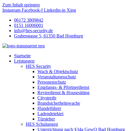
Zum Inhalt springen
Instagram
Facebook-f
Linkedin-in
Xing
06172 3809842
0151 16006001
info@hes-security.de
Grabengasse 5, 61350 Bad Homburg
Startseite
Leistungen
HES Security
Wach & Objektschutz
Veranstaltungsschutz
Personenschutz
Empfangs- & Pförtnerdienst
Revierdienst & Housesitting
Citystreife
Brandsicherheitswache
Hundeführer
Ladendetektei
Türsteher
HES Schulungen
Unterrichtung nach §34a GewO Bad Homburg