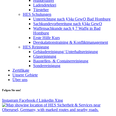
Hundeführer
Ladendetektei
Türsteher
HES Schulungen
Unterrichtung nach §34a GewO Bad Homburg
Sachkundevorbereitung nach §34a GewO
Waffensachkunde nach § 7 Waffg in Bad
Homburg
Erste Hilfe Kurs
Deeskalationstraining & Konfliktmanagement
HES Reinigung
Gebäudereinigung/ Unterhaltsreinigung
Glasreinigung
Baustellen- & Containerreinigung
Sonderreinigung
Zertifikate
Unsere Gebiete
Über uns
Folgen Sie uns!
Instagram
Facebook-f
Linkedin
Xing