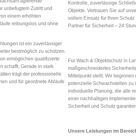
r wachsam agierende
Kontrolle, zuverlässige Schli
or unbefugtem Zutritt und
Objekte. Vertrauen Sie auf unse
 von einem erhöhten
vollem Einsatz für Ihren Schutz
bläufe reibungslos und ohne
Partner für Sicherheit – 24 St
htungen ist ein zuverlässiger
eiter bestmöglich zu schützen.
on ermöglichen qualifizierte
Für Wach & Objektschutz in Lan
n schafft. Gerade in stark
maßgeschneidertes Sicherheitsk
tten trägt der professionelle
Mittelpunkt stellt. Wir beginne
nen und für geordnete Abläufe
potenzielle Schwachstellen zu i
individuelle Planung, die alle 
einer nachhaltigen Implementie
Sicherheit und Schutz garantiert
Unsere Leistungen im Bereic