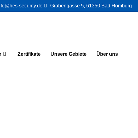
nfo@hes-security.de
Grabengasse 5, 61350 Bad Homburg
n
Zertifikate
Unsere Gebiete
Über uns