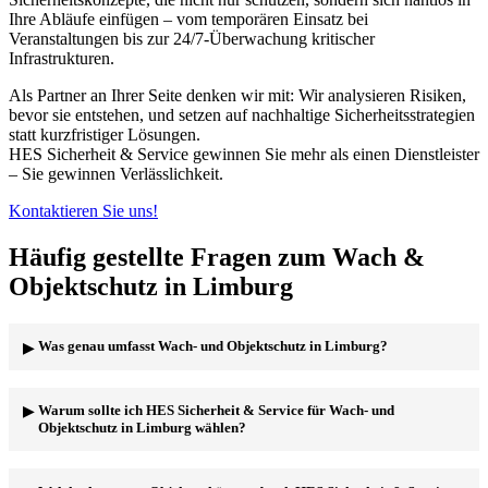
Ihre Abläufe einfügen – vom temporären Einsatz bei
Veranstaltungen bis zur 24/7-Überwachung kritischer
Infrastrukturen.
Als Partner an Ihrer Seite denken wir mit: Wir analysieren Risiken,
bevor sie entstehen, und setzen auf nachhaltige Sicherheitsstrategien
statt kurzfristiger Lösungen.
HES Sicherheit & Service gewinnen Sie mehr als einen Dienstleister
– Sie gewinnen Verlässlichkeit.
Kontaktieren Sie uns!
Häufig gestellte Fragen zum Wach &
Objektschutz in Limburg
Was genau umfasst Wach- und Objektschutz in Limburg?
Wach- und Objektschutz durch HES Sicherheit & Service in
Warum sollte ich HES Sicherheit & Service für Wach- und
Limburg beinhaltet ein breites Spektrum an
Objektschutz in Limburg wählen?
Sicherheitsdienstleistungen. Dazu gehören unter anderem die
Überwachung von Betriebsgeländen, Zutrittskontrollen,
Streifendienste, Alarmverfolgung und die präventive
HES Sicherheit & Service zeichnet sich durch jahrelange Erfahrung