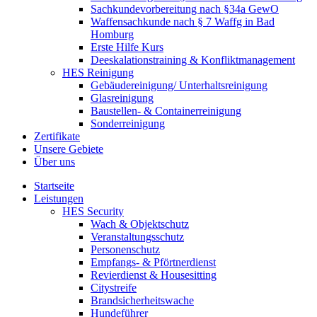
Sachkundevorbereitung nach §34a GewO
Waffensachkunde nach § 7 Waffg in Bad
Homburg
Erste Hilfe Kurs
Deeskalationstraining & Konfliktmanagement
HES Reinigung
Gebäudereinigung/ Unterhaltsreinigung
Glasreinigung
Baustellen- & Containerreinigung
Sonderreinigung
Zertifikate
Unsere Gebiete
Über uns
Startseite
Leistungen
HES Security
Wach & Objektschutz
Veranstaltungsschutz
Personenschutz
Empfangs- & Pförtnerdienst
Revierdienst & Housesitting
Citystreife
Brandsicherheitswache
Hundeführer