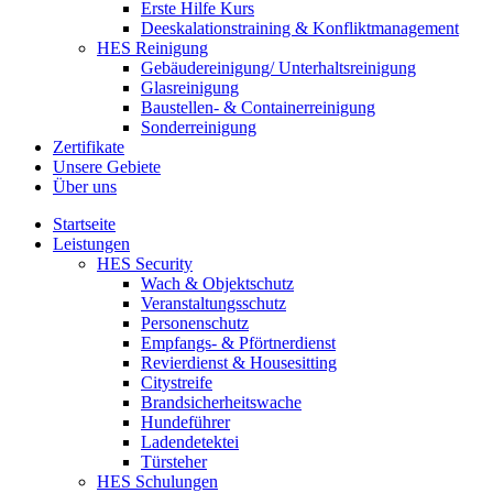
Erste Hilfe Kurs
Deeskalationstraining & Konfliktmanagement
HES Reinigung
Gebäudereinigung/ Unterhaltsreinigung
Glasreinigung
Baustellen- & Containerreinigung
Sonderreinigung
Zertifikate
Unsere Gebiete
Über uns
Startseite
Leistungen
HES Security
Wach & Objektschutz
Veranstaltungsschutz
Personenschutz
Empfangs- & Pförtnerdienst
Revierdienst & Housesitting
Citystreife
Brandsicherheitswache
Hundeführer
Ladendetektei
Türsteher
HES Schulungen