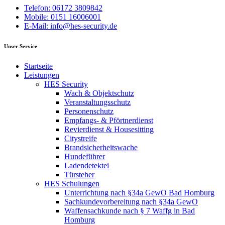
Telefon: 06172 3809842
Mobile: 0151 16006001
E-Mail: info@hes-security.de
Unser Service
Startseite
Leistungen
HES Security
Wach & Objektschutz
Veranstaltungsschutz
Personenschutz
Empfangs- & Pförtnerdienst
Revierdienst & Housesitting
Citystreife
Brandsicherheitswache
Hundeführer
Ladendetektei
Türsteher
HES Schulungen
Unterrichtung nach §34a GewO Bad Homburg
Sachkundevorbereitung nach §34a GewO
Waffensachkunde nach § 7 Waffg in Bad
Homburg