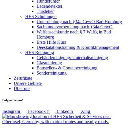
Hundeführer
Ladendetektei
Türsteher
HES Schulungen
Unterrichtung nach §34a GewO Bad Homburg
Sachkundevorbereitung nach §34a GewO
Waffensachkunde nach § 7 Waffg in Bad
Homburg
Erste Hilfe Kurs
Deeskalationstraining & Konfliktmanagement
HES Reinigung
Gebäudereinigung/ Unterhaltsreinigung
Glasreinigung
Baustellen- & Containerreinigung
Sonderreinigung
Zertifikate
Unsere Gebiete
Über uns
Folgen Sie uns!
Instagram
Facebook-f
Linkedin
Xing