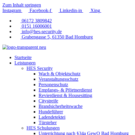
Zum Inhalt springen
Instagram
Facebook-f
Linkedin-in
Xing
06172 3809842
0151 16006001
info@hes-security.de
Grabengasse 5, 61350 Bad Homburg
Startseite
Leistungen
HES Security
Wach & Objektschutz
Veranstaltungsschutz
Personenschutz
Empfangs- & Pförtnerdienst
Revierdienst & Housesitting
Citystreife
Brandsicherheitswache
Hundeführer
Ladendetektei
Türsteher
HES Schulungen
Unterrichtung nach §34a GewO Bad Homburg