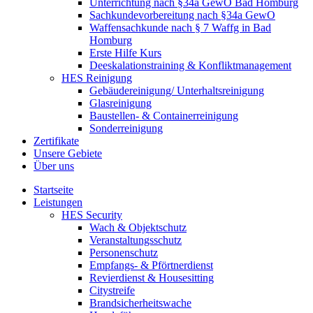
Unterrichtung nach §34a GewO Bad Homburg
Sachkundevorbereitung nach §34a GewO
Waffensachkunde nach § 7 Waffg in Bad
Homburg
Erste Hilfe Kurs
Deeskalationstraining & Konfliktmanagement
HES Reinigung
Gebäudereinigung/ Unterhaltsreinigung
Glasreinigung
Baustellen- & Containerreinigung
Sonderreinigung
Zertifikate
Unsere Gebiete
Über uns
Startseite
Leistungen
HES Security
Wach & Objektschutz
Veranstaltungsschutz
Personenschutz
Empfangs- & Pförtnerdienst
Revierdienst & Housesitting
Citystreife
Brandsicherheitswache