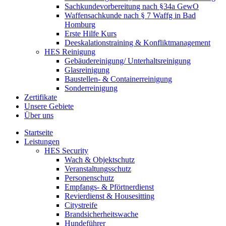
Sachkundevorbereitung nach §34a GewO
Waffensachkunde nach § 7 Waffg in Bad
Homburg
Erste Hilfe Kurs
Deeskalationstraining & Konfliktmanagement
HES Reinigung
Gebäudereinigung/ Unterhaltsreinigung
Glasreinigung
Baustellen- & Containerreinigung
Sonderreinigung
Zertifikate
Unsere Gebiete
Über uns
Startseite
Leistungen
HES Security
Wach & Objektschutz
Veranstaltungsschutz
Personenschutz
Empfangs- & Pförtnerdienst
Revierdienst & Housesitting
Citystreife
Brandsicherheitswache
Hundeführer