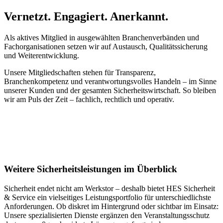
uns Eckdaten wie Veranstaltungsart, -ort, -dauer und
Vernetzt. Engagiert. Anerkannt.
Teilnehmerzahl. Wir erstellen Ihnen ein passgenaues und
unverbindliches Angebot für den Veranstaltungsschutz in Griesheim.
Als aktives Mitglied in ausgewählten Branchenverbänden und
Fachorganisationen setzen wir auf Austausch, Qualitätssicherung
und Weiterentwicklung.
Unsere Mitgliedschaften stehen für Transparenz,
Branchenkompetenz und verantwortungsvolles Handeln – im Sinne
unserer Kunden und der gesamten Sicherheitswirtschaft. So bleiben
wir am Puls der Zeit – fachlich, rechtlich und operativ.
Weitere Sicherheitsleistungen im Überblick
Sicherheit endet nicht am Werkstor – deshalb bietet HES Sicherheit
& Service ein vielseitiges Leistungsportfolio für unterschiedlichste
Anforderungen. Ob diskret im Hintergrund oder sichtbar im Einsatz:
Unsere spezialisierten Dienste ergänzen den Veranstaltungsschutz