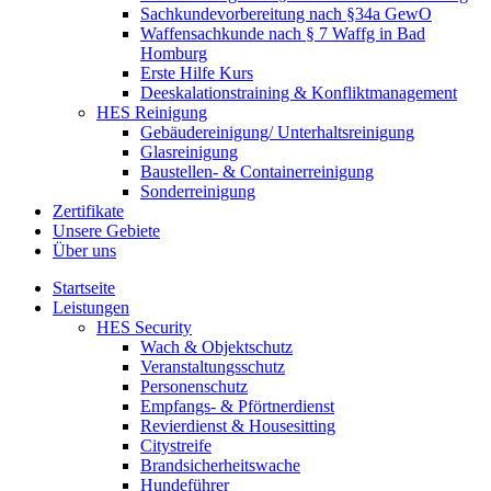
Sachkundevorbereitung nach §34a GewO
Waffensachkunde nach § 7 Waffg in Bad
Homburg
Erste Hilfe Kurs
Deeskalationstraining & Konfliktmanagement
HES Reinigung
Gebäudereinigung/ Unterhaltsreinigung
Glasreinigung
Baustellen- & Containerreinigung
Sonderreinigung
Zertifikate
Unsere Gebiete
Über uns
Startseite
Leistungen
HES Security
Wach & Objektschutz
Veranstaltungsschutz
Personenschutz
Empfangs- & Pförtnerdienst
Revierdienst & Housesitting
Citystreife
Brandsicherheitswache
Hundeführer