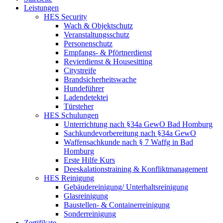
Leistungen
HES Security
Wach & Objektschutz
Veranstaltungsschutz
Personenschutz
Empfangs- & Pförtnerdienst
Revierdienst & Housesitting
Citystreife
Brandsicherheitswache
Hundeführer
Ladendetektei
Türsteher
HES Schulungen
Unterrichtung nach §34a GewO Bad Homburg
Sachkundevorbereitung nach §34a GewO
Waffensachkunde nach § 7 Waffg in Bad
Homburg
Erste Hilfe Kurs
Deeskalationstraining & Konfliktmanagement
HES Reinigung
Gebäudereinigung/ Unterhaltsreinigung
Glasreinigung
Baustellen- & Containerreinigung
Sonderreinigung
Zertifikate