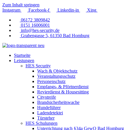
Zum Inhalt springen
Instagram
Facebook-f
Linkedin-in
Xing
06172 3809842
0151 16006001
info@hes-security.de
Grabengasse 5, 61350 Bad Homburg
Startseite
Leistungen
HES Security
Wach & Objektschutz
Veranstaltungsschutz
Personenschutz
Empfangs- & Pförtnerdienst
Revierdienst & Housesitting
Citystreife
Brandsicherheitswache
Hundeführer
Ladendetektei
Türsteher
HES Schulungen
Unterrichtung nach §34a GewO Bad Homburg