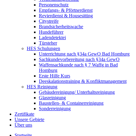
Personenschutz
Empfangs- & Pförtnerdienst
Revierdienst & Housesitting
Citystreife
Brandsicherheitswache
Hundeführer
Ladendetektei
Türsteher
HES Schulungen
Unterrichtung nach §34a GewO Bad Homburg
Sachkundevorbereitung nach §34a GewO
Waffensachkunde nach § 7 Waffg in Bad
Homburg
Erste Hilfe Kurs
Deeskalationstraining & Konfliktmanagement
HES Reinigung
Gebäudereinigung/ Unterhaltsreinigung
Glasreinigung
Baustellen- & Containerreinigung
Sonderreinigung
Zertifikate
Unsere Gebiete
Über uns
Startseite